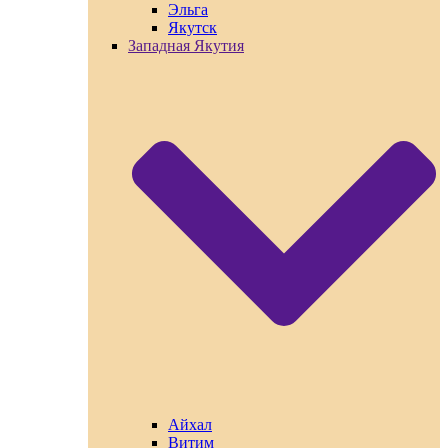
Эльга
Якутск
Западная Якутия
Айхал
Витим