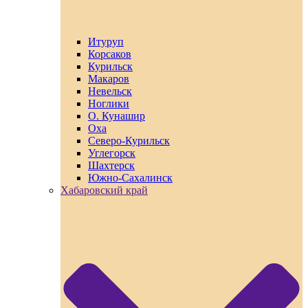
Итуруп
Корсаков
Курильск
Макаров
Невельск
Ноглики
О. Кунашир
Оха
Северо-Курильск
Углегорск
Шахтерск
Южно-Сахалинск
Хабаровский край