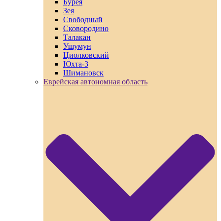
Бурея
Зея
Свободный
Сковородино
Талакан
Ушумун
Циолковский
Юхта-3
Шимановск
Еврейская автономная область