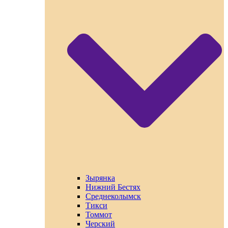
Зырянка
Нижний Бестях
Среднеколымск
Тикси
Томмот
Черский