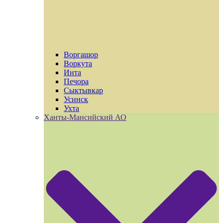
Воргашор
Воркута
Инта
Печора
Сыктывкар
Усинск
Ухта
Ханты-Мансийский АО