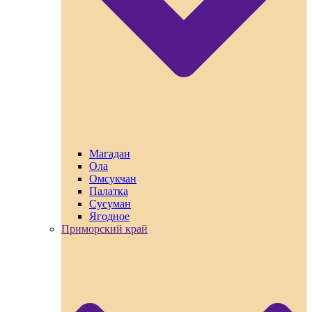
Магадан
Ола
Омсукчан
Палатка
Сусуман
Ягодное
Приморский край