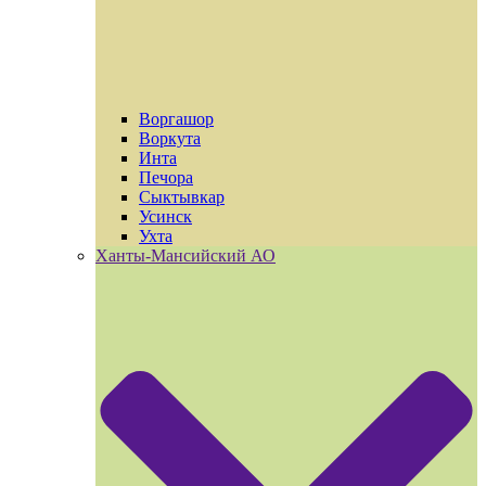
Воргашор
Воркута
Инта
Печора
Сыктывкар
Усинск
Ухта
Ханты-Мансийский АО