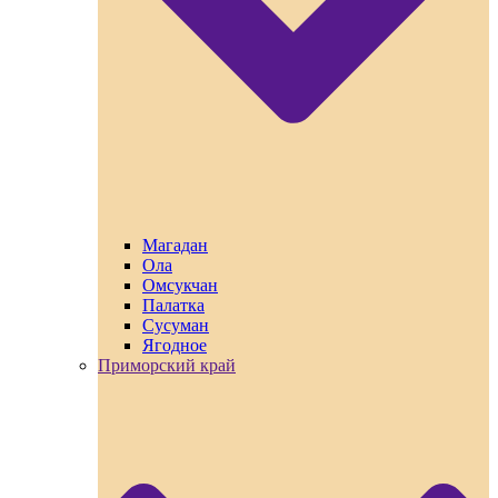
Магадан
Ола
Омсукчан
Палатка
Сусуман
Ягодное
Приморский край