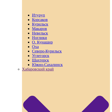
Итуруп
Корсаков
Курильск
Макаров
Невельск
Ноглики
О. Кунашир
Оха
Северо-Курильск
Углегорск
Шахтерск
Южно-Сахалинск
Хабаровский край