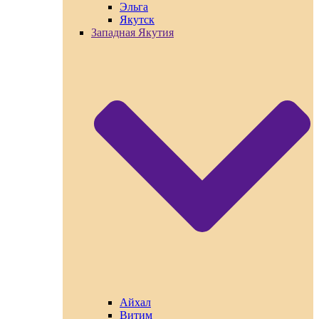
Эльга
Якутск
Западная Якутия
Айхал
Витим