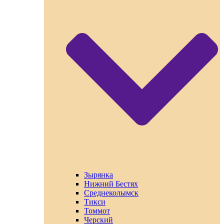
Зырянка
Нижний Бестях
Среднеколымск
Тикси
Томмот
Черский