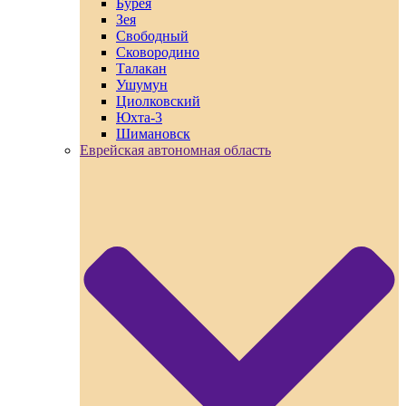
Бурея
Зея
Свободный
Сковородино
Талакан
Ушумун
Циолковский
Юхта-3
Шимановск
Еврейская автономная область