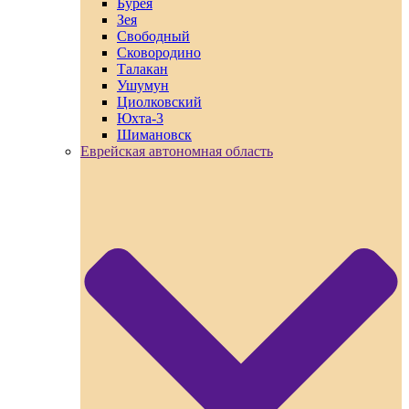
Бурея
Зея
Свободный
Сковородино
Талакан
Ушумун
Циолковский
Юхта-3
Шимановск
Еврейская автономная область