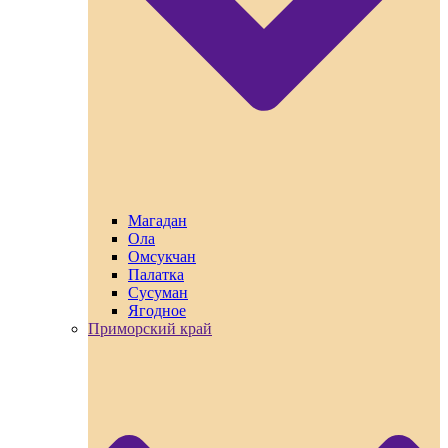
Магадан
Ола
Омсукчан
Палатка
Сусуман
Ягодное
Приморский край