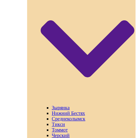
Зырянка
Нижний Бестях
Среднеколымск
Тикси
Томмот
Черский