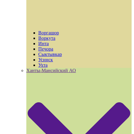
Воргашор
Воркута
Инта
Печора
Сыктывкар
Усинск
Ухта
Ханты-Мансийский АО