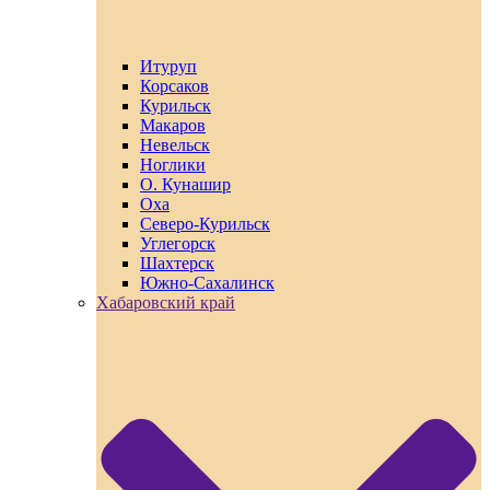
Итуруп
Корсаков
Курильск
Макаров
Невельск
Ноглики
О. Кунашир
Оха
Северо-Курильск
Углегорск
Шахтерск
Южно-Сахалинск
Хабаровский край