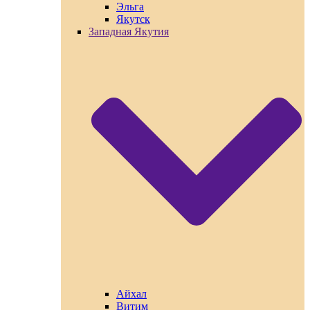
Эльга
Якутск
Западная Якутия
Айхал
Витим