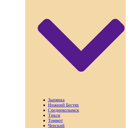
Зырянка
Нижний Бестях
Среднеколымск
Тикси
Томмот
Черский