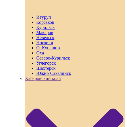
Итуруп
Корсаков
Курильск
Макаров
Невельск
Ноглики
О. Кунашир
Оха
Северо-Курильск
Углегорск
Шахтерск
Южно-Сахалинск
Хабаровский край