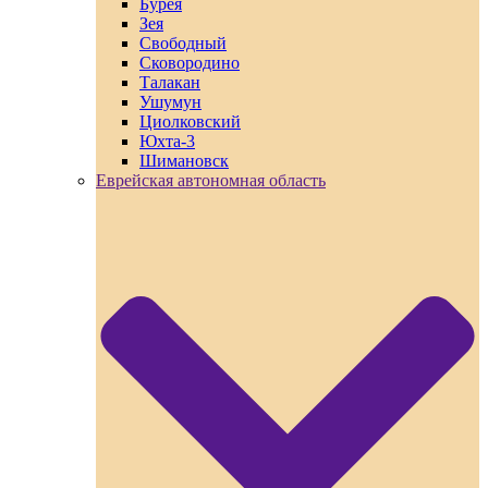
Бурея
Зея
Свободный
Сковородино
Талакан
Ушумун
Циолковский
Юхта-3
Шимановск
Еврейская автономная область