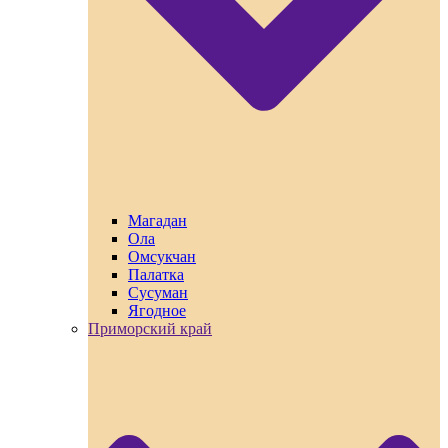
Магадан
Ола
Омсукчан
Палатка
Сусуман
Ягодное
Приморский край