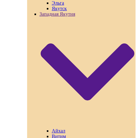
Эльга
Якутск
Западная Якутия
Айхал
Витим