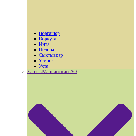
Воргашор
Воркута
Инта
Печора
Сыктывкар
Усинск
Ухта
Ханты-Мансийский АО