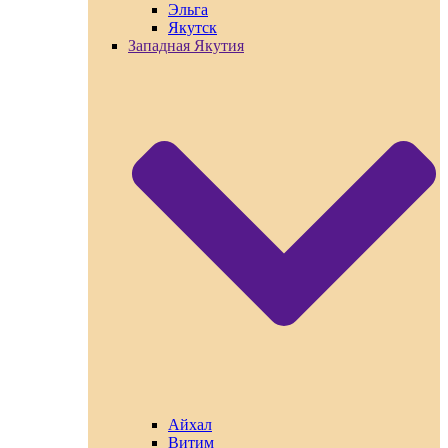
Эльга
Якутск
Западная Якутия
Айхал
Витим