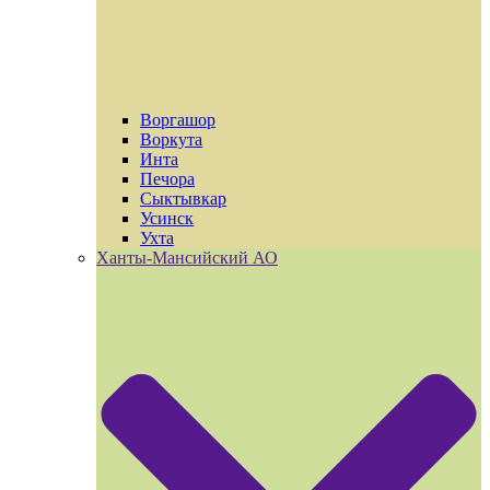
Воргашор
Воркута
Инта
Печора
Сыктывкар
Усинск
Ухта
Ханты-Мансийский АО