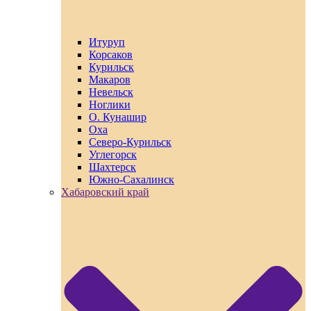
Итуруп
Корсаков
Курильск
Макаров
Невельск
Ноглики
О. Кунашир
Оха
Северо-Курильск
Углегорск
Шахтерск
Южно-Сахалинск
Хабаровский край