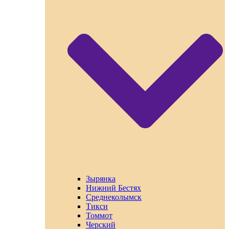
Зырянка
Нижний Бестях
Среднеколымск
Тикси
Томмот
Черский