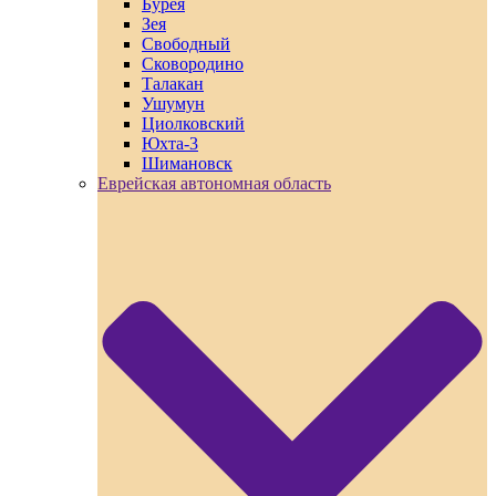
Бурея
Зея
Свободный
Сковородино
Талакан
Ушумун
Циолковский
Юхта-3
Шимановск
Еврейская автономная область