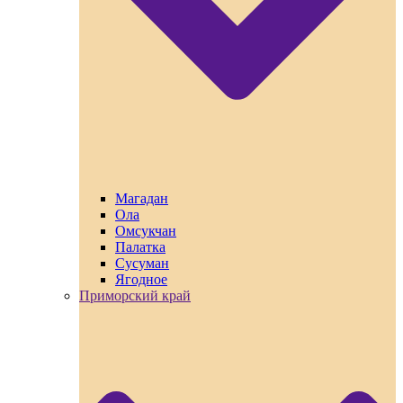
Магадан
Ола
Омсукчан
Палатка
Сусуман
Ягодное
Приморский край