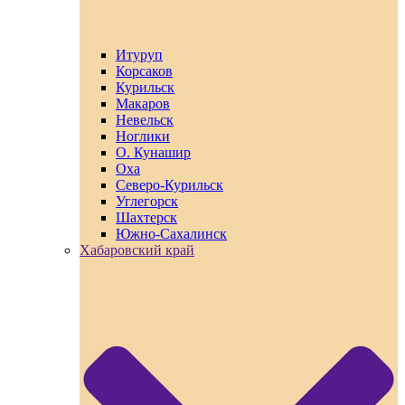
Итуруп
Корсаков
Курильск
Макаров
Невельск
Ноглики
О. Кунашир
Оха
Северо-Курильск
Углегорск
Шахтерск
Южно-Сахалинск
Хабаровский край