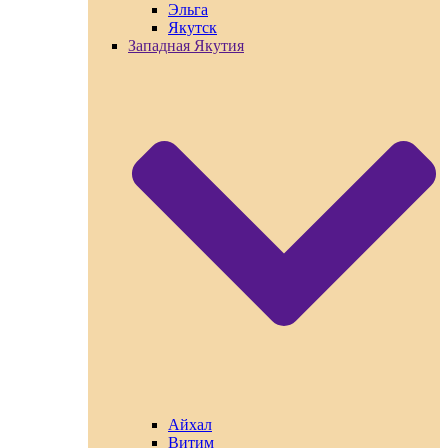
Эльга
Якутск
Западная Якутия
Айхал
Витим