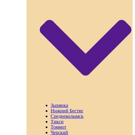
Зырянка
Нижний Бестях
Среднеколымск
Тикси
Томмот
Черский