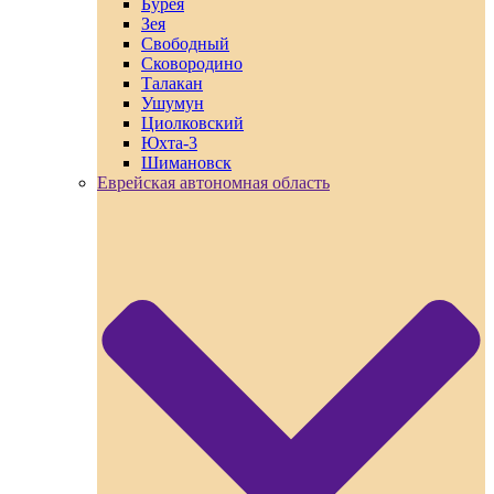
Бурея
Зея
Свободный
Сковородино
Талакан
Ушумун
Циолковский
Юхта-3
Шимановск
Еврейская автономная область