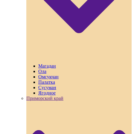
Магадан
Ола
Омсукчан
Палатка
Сусуман
Ягодное
Приморский край