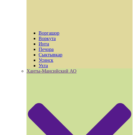
Воргашор
Воркута
Инта
Печора
Сыктывкар
Усинск
Ухта
Ханты-Мансийский АО