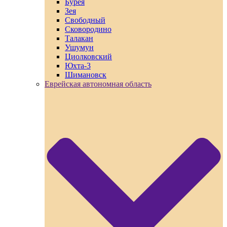
Бурея
Зея
Свободный
Сковородино
Талакан
Ушумун
Циолковский
Юхта-3
Шимановск
Еврейская автономная область