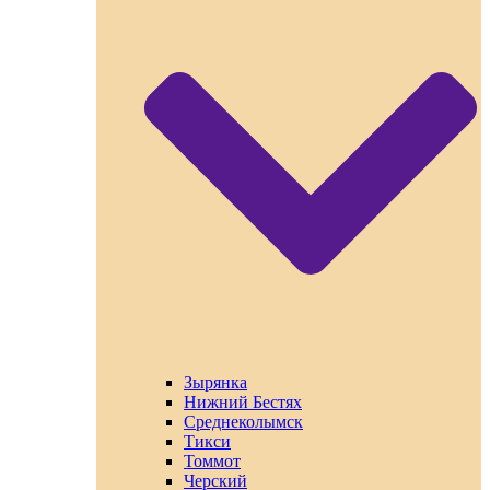
Зырянка
Нижний Бестях
Среднеколымск
Тикси
Томмот
Черский