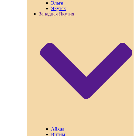
Эльга
Якутск
Западная Якутия
Айхал
Витим