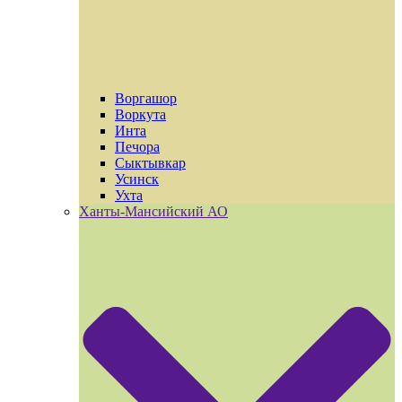
Воргашор
Воркута
Инта
Печора
Сыктывкар
Усинск
Ухта
Ханты-Мансийский АО