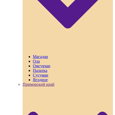
Магадан
Ола
Омсукчан
Палатка
Сусуман
Ягодное
Приморский край