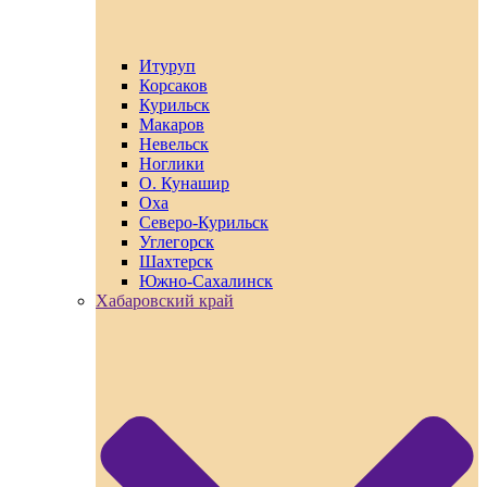
Итуруп
Корсаков
Курильск
Макаров
Невельск
Ноглики
О. Кунашир
Оха
Северо-Курильск
Углегорск
Шахтерск
Южно-Сахалинск
Хабаровский край