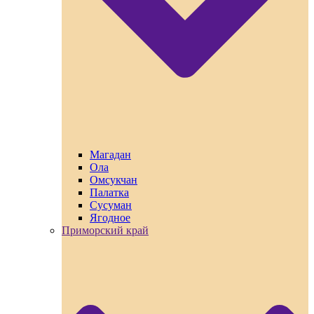
Магадан
Ола
Омсукчан
Палатка
Сусуман
Ягодное
Приморский край