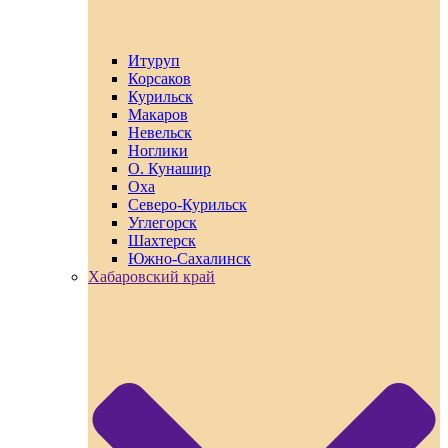
Итуруп
Корсаков
Курильск
Макаров
Невельск
Ноглики
О. Кунашир
Оха
Северо-Курильск
Углегорск
Шахтерск
Южно-Сахалинск
Хабаровский край