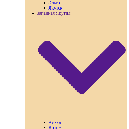
Эльга
Якутск
Западная Якутия
Айхал
Витим