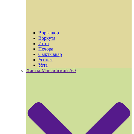
Воргашор
Воркута
Инта
Печора
Сыктывкар
Усинск
Ухта
Ханты-Мансийский АО