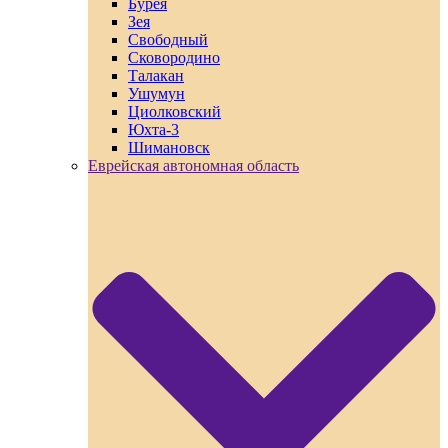
Бурея
Зея
Свободный
Сковородино
Талакан
Ушумун
Циолковский
Юхта-3
Шимановск
Еврейская автономная область