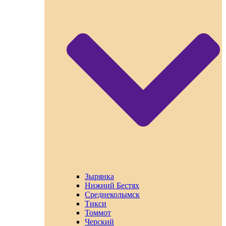
Зырянка
Нижний Бестях
Среднеколымск
Тикси
Томмот
Черский