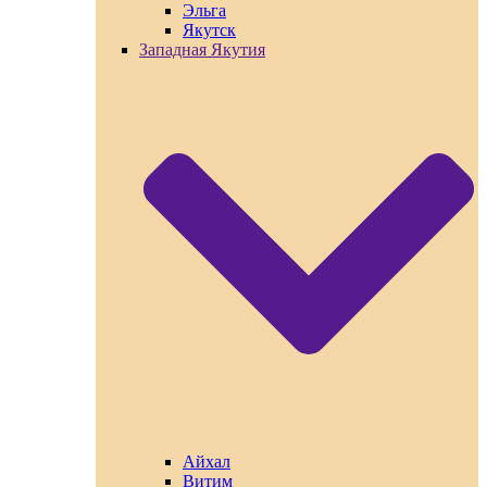
Эльга
Якутск
Западная Якутия
Айхал
Витим