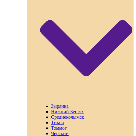
Зырянка
Нижний Бестях
Среднеколымск
Тикси
Томмот
Черский