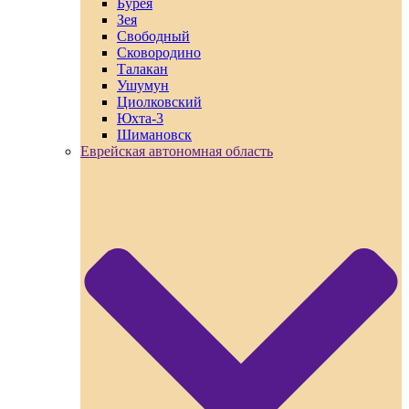
Бурея
Зея
Свободный
Сковородино
Талакан
Ушумун
Циолковский
Юхта-3
Шимановск
Еврейская автономная область