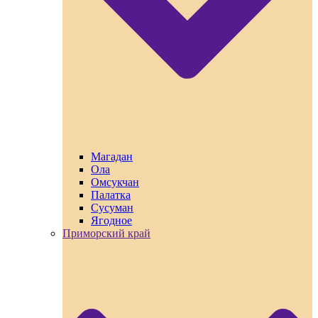
Магадан
Ола
Омсукчан
Палатка
Сусуман
Ягодное
Приморский край