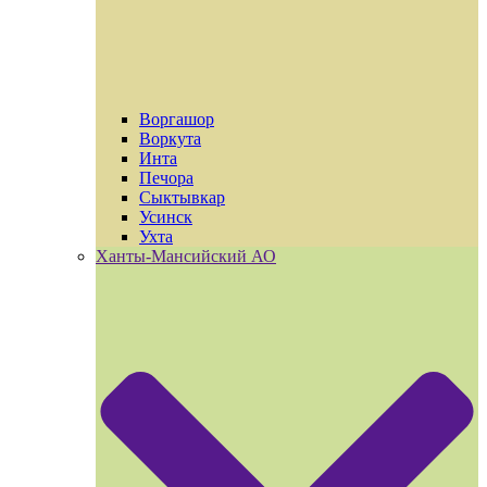
Воргашор
Воркута
Инта
Печора
Сыктывкар
Усинск
Ухта
Ханты-Мансийский АО