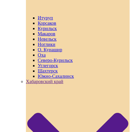
Итуруп
Корсаков
Курильск
Макаров
Невельск
Ноглики
О. Кунашир
Оха
Северо-Курильск
Углегорск
Шахтерск
Южно-Сахалинск
Хабаровский край