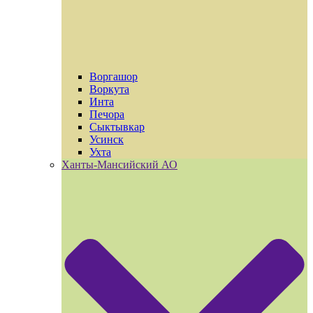
Воргашор
Воркута
Инта
Печора
Сыктывкар
Усинск
Ухта
Ханты-Мансийский АО