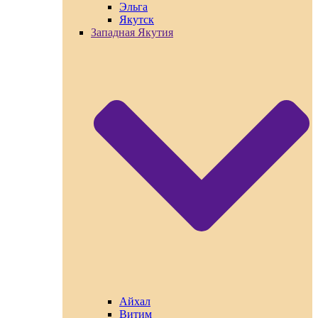
Эльга
Якутск
Западная Якутия
Айхал
Витим