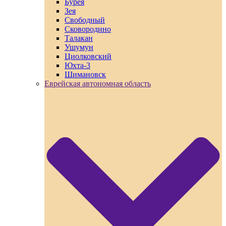
Бурея
Зея
Свободный
Сковородино
Талакан
Ушумун
Циолковский
Юхта-3
Шимановск
Еврейская автономная область