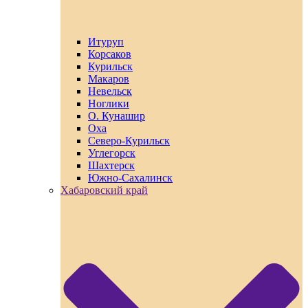
Итуруп
Корсаков
Курильск
Макаров
Невельск
Ноглики
О. Кунашир
Оха
Северо-Курильск
Углегорск
Шахтерск
Южно-Сахалинск
Хабаровский край