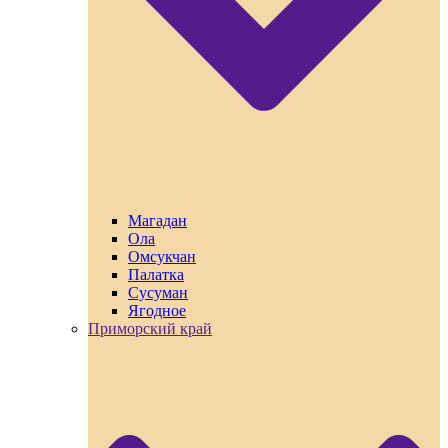
Магадан
Ола
Омсукчан
Палатка
Сусуман
Ягодное
Приморский край