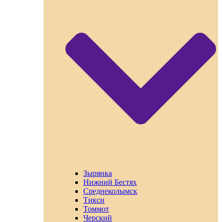
Зырянка
Нижний Бестях
Среднеколымск
Тикси
Томмот
Черский