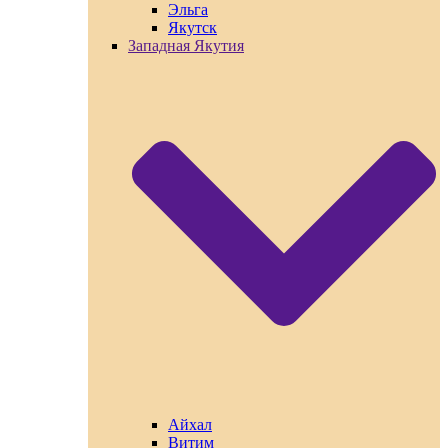
Эльга
Якутск
Западная Якутия
Айхал
Витим