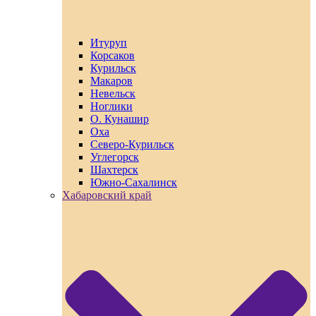
Итуруп
Корсаков
Курильск
Макаров
Невельск
Ноглики
О. Кунашир
Оха
Северо-Курильск
Углегорск
Шахтерск
Южно-Сахалинск
Хабаровский край