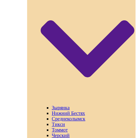
Зырянка
Нижний Бестях
Среднеколымск
Тикси
Томмот
Черский