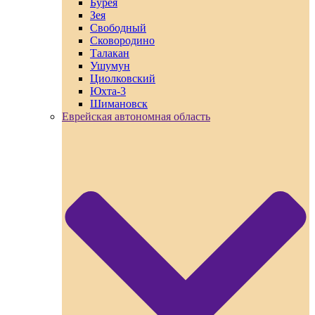
Бурея
Зея
Свободный
Сковородино
Талакан
Ушумун
Циолковский
Юхта-3
Шимановск
Еврейская автономная область