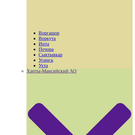
Воргашор
Воркута
Инта
Печора
Сыктывкар
Усинск
Ухта
Ханты-Мансийский АО