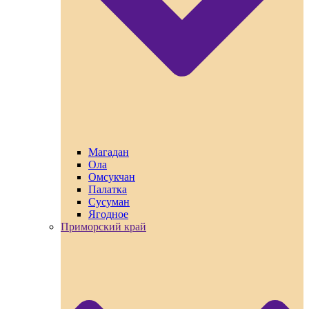
Магадан
Ола
Омсукчан
Палатка
Сусуман
Ягодное
Приморский край