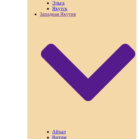
Эльга
Якутск
Западная Якутия
Айхал
Витим