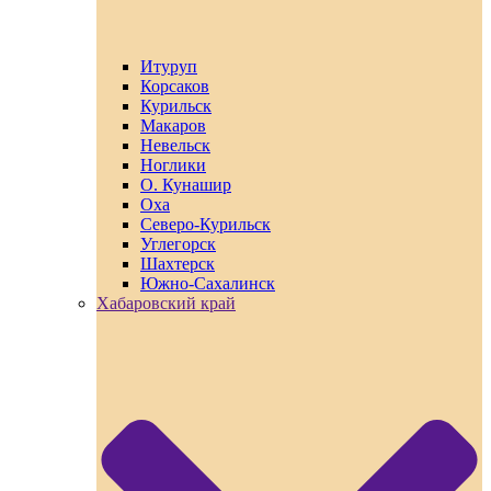
Итуруп
Корсаков
Курильск
Макаров
Невельск
Ноглики
О. Кунашир
Оха
Северо-Курильск
Углегорск
Шахтерск
Южно-Сахалинск
Хабаровский край