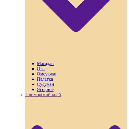
Магадан
Ола
Омсукчан
Палатка
Сусуман
Ягодное
Приморский край