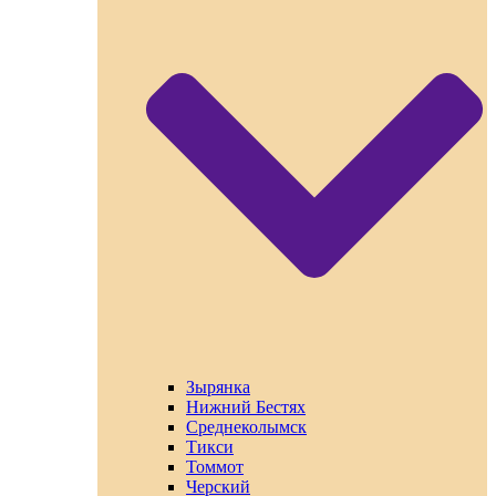
Зырянка
Нижний Бестях
Среднеколымск
Тикси
Томмот
Черский