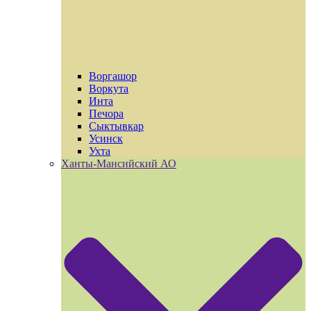
Воргашор
Воркута
Инта
Печора
Сыктывкар
Усинск
Ухта
Ханты-Мансийский АО