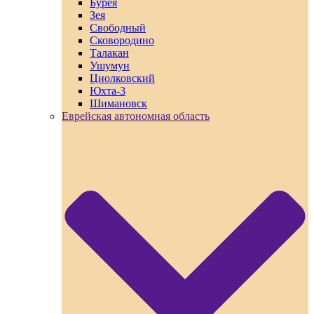
Бурея
Зея
Свободный
Сковородино
Талакан
Ушумун
Циолковский
Юхта-3
Шимановск
Еврейская автономная область