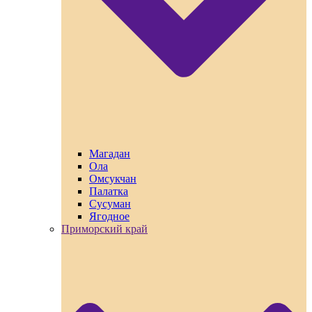
Магадан
Ола
Омсукчан
Палатка
Сусуман
Ягодное
Приморский край