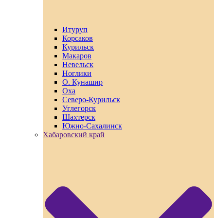
Итуруп
Корсаков
Курильск
Макаров
Невельск
Ноглики
О. Кунашир
Оха
Северо-Курильск
Углегорск
Шахтерск
Южно-Сахалинск
Хабаровский край