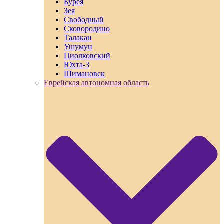
Бурея
Зея
Свободный
Сковородино
Талакан
Ушумун
Циолковский
Юхта-3
Шимановск
Еврейская автономная область