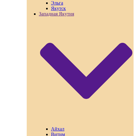
Эльга
Якутск
Западная Якутия
Айхал
Витим