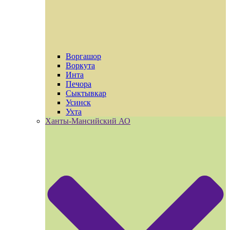
Воргашор
Воркута
Инта
Печора
Сыктывкар
Усинск
Ухта
Ханты-Мансийский АО