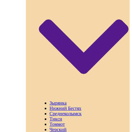
Зырянка
Нижний Бестях
Среднеколымск
Тикси
Томмот
Черский