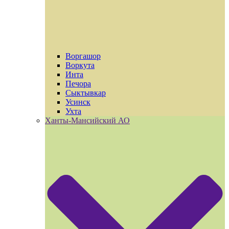
Воргашор
Воркута
Инта
Печора
Сыктывкар
Усинск
Ухта
Ханты-Мансийский АО