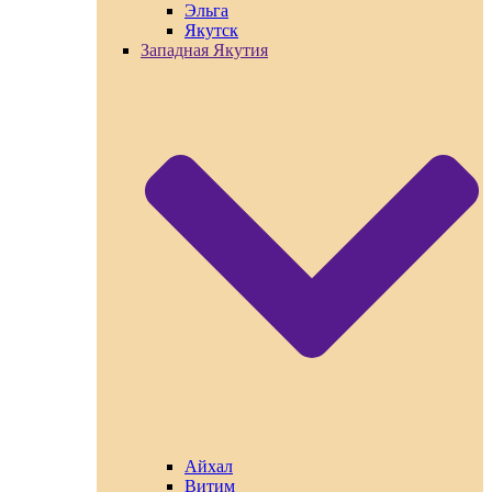
Эльга
Якутск
Западная Якутия
Айхал
Витим