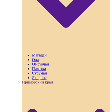
Магадан
Ола
Омсукчан
Палатка
Сусуман
Ягодное
Приморский край