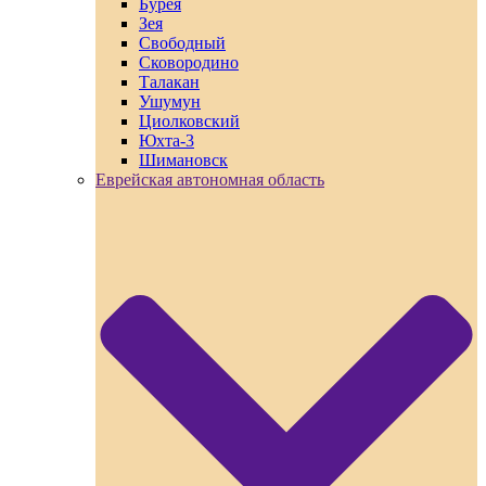
Бурея
Зея
Свободный
Сковородино
Талакан
Ушумун
Циолковский
Юхта-3
Шимановск
Еврейская автономная область