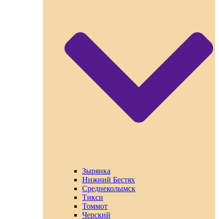
Зырянка
Нижний Бестях
Среднеколымск
Тикси
Томмот
Черский