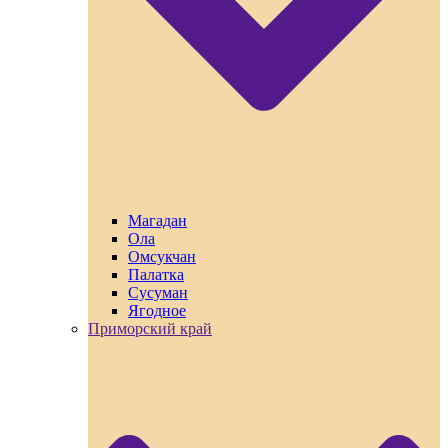
Магадан
Ола
Омсукчан
Палатка
Сусуман
Ягодное
Приморский край