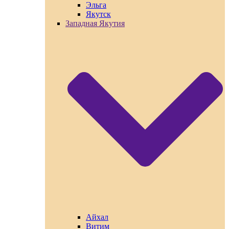
Эльга
Якутск
Западная Якутия
Айхал
Витим