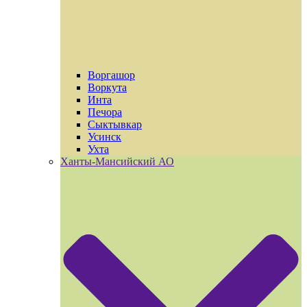
Воргашор
Воркута
Инта
Печора
Сыктывкар
Усинск
Ухта
Ханты-Мансийский АО