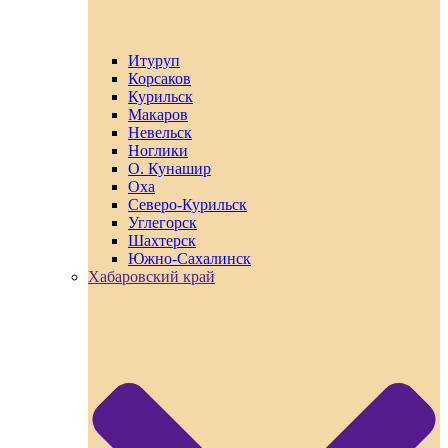
Итуруп
Корсаков
Курильск
Макаров
Невельск
Ноглики
О. Кунашир
Оха
Северо-Курильск
Углегорск
Шахтерск
Южно-Сахалинск
Хабаровский край