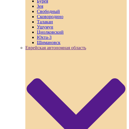
Бурея
Зея
Свободный
Сковородино
Талакан
Ушумун
Циолковский
Юхта-3
Шимановск
Еврейская автономная область