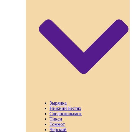
Зырянка
Нижний Бестях
Среднеколымск
Тикси
Томмот
Черский