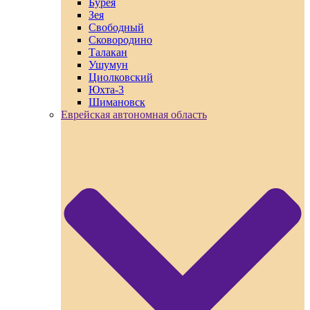
Бурея
Зея
Свободный
Сковородино
Талакан
Ушумун
Циолковский
Юхта-3
Шимановск
Еврейская автономная область