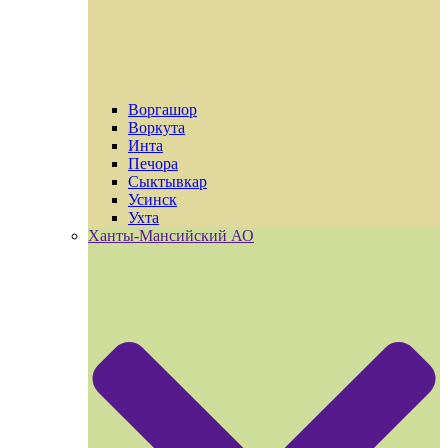
Воргашор
Воркута
Инта
Печора
Сыктывкар
Усинск
Ухта
Ханты-Мансийский АО