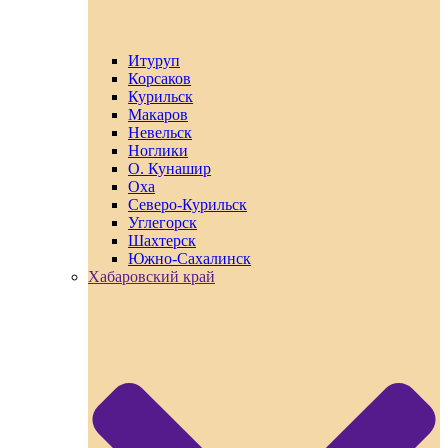
Итуруп
Корсаков
Курильск
Макаров
Невельск
Ноглики
О. Кунашир
Оха
Северо-Курильск
Углегорск
Шахтерск
Южно-Сахалинск
Хабаровский край