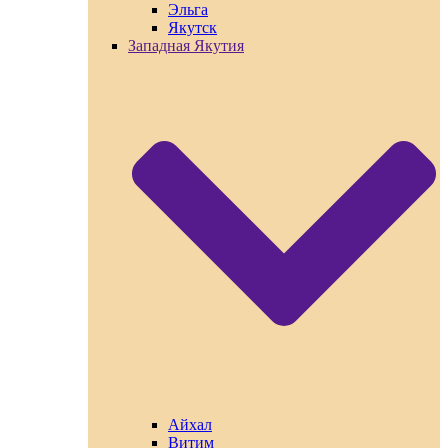
Эльга
Якутск
Западная Якутия
Айхал
Витим