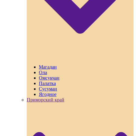
Магадан
Ола
Омсукчан
Палатка
Сусуман
Ягодное
Приморский край