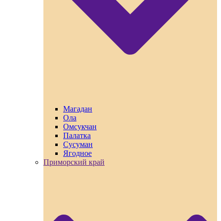
Магадан
Ола
Омсукчан
Палатка
Сусуман
Ягодное
Приморский край