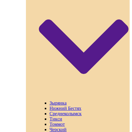
Зырянка
Нижний Бестях
Среднеколымск
Тикси
Томмот
Черский