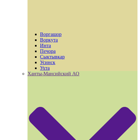
Воргашор
Воркута
Инта
Печора
Сыктывкар
Усинск
Ухта
Ханты-Мансийский АО