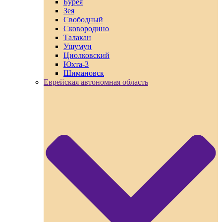
Бурея
Зея
Свободный
Сковородино
Талакан
Ушумун
Циолковский
Юхта-3
Шимановск
Еврейская автономная область