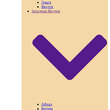
Эльга
Якутск
Западная Якутия
Айхал
Витим