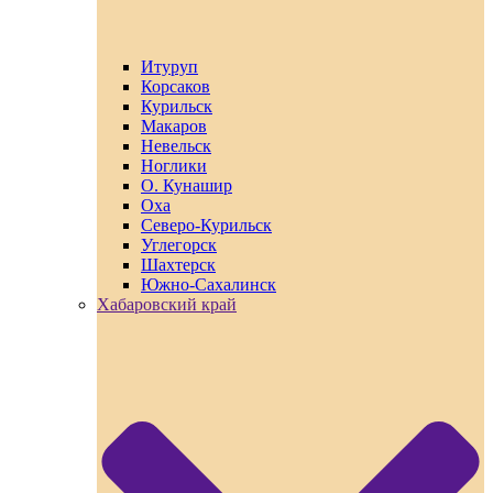
Итуруп
Корсаков
Курильск
Макаров
Невельск
Ноглики
О. Кунашир
Оха
Северо-Курильск
Углегорск
Шахтерск
Южно-Сахалинск
Хабаровский край