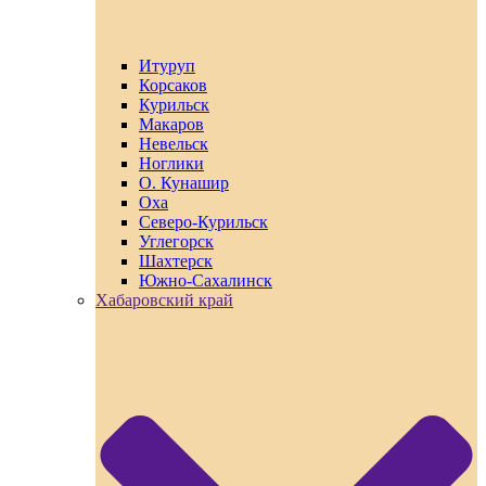
Итуруп
Корсаков
Курильск
Макаров
Невельск
Ноглики
О. Кунашир
Оха
Северо-Курильск
Углегорск
Шахтерск
Южно-Сахалинск
Хабаровский край