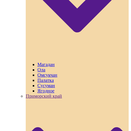
Магадан
Ола
Омсукчан
Палатка
Сусуман
Ягодное
Приморский край