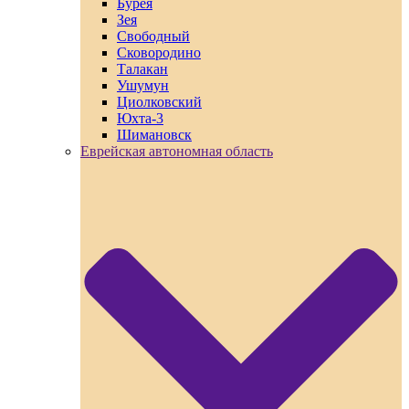
Бурея
Зея
Свободный
Сковородино
Талакан
Ушумун
Циолковский
Юхта-3
Шимановск
Еврейская автономная область