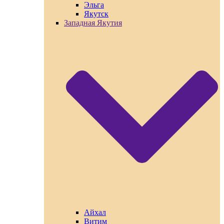
Эльга
Якутск
Западная Якутия
Айхал
Витим