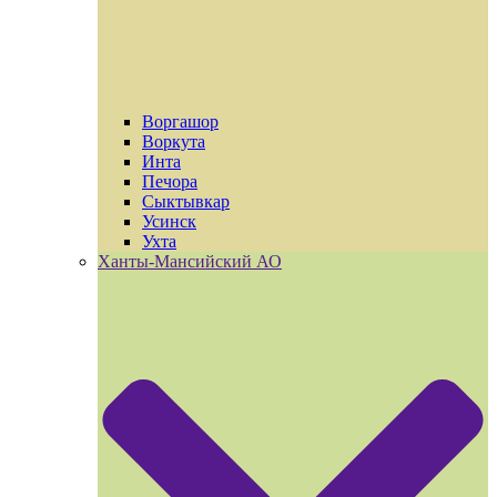
Воргашор
Воркута
Инта
Печора
Сыктывкар
Усинск
Ухта
Ханты-Мансийский АО