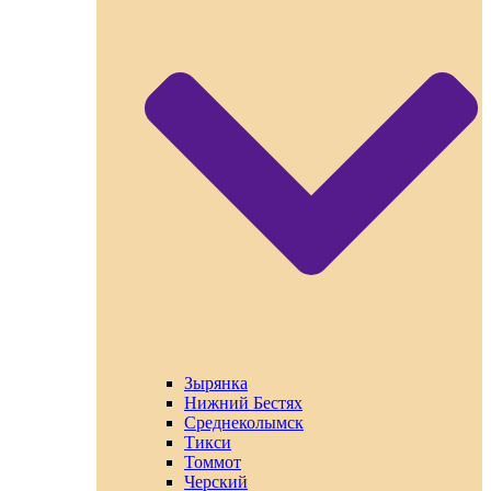
Зырянка
Нижний Бестях
Среднеколымск
Тикси
Томмот
Черский