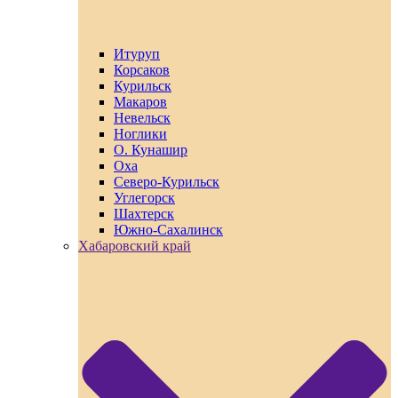
Итуруп
Корсаков
Курильск
Макаров
Невельск
Ноглики
О. Кунашир
Оха
Северо-Курильск
Углегорск
Шахтерск
Южно-Сахалинск
Хабаровский край