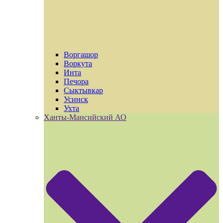
Воргашор
Воркута
Инта
Печора
Сыктывкар
Усинск
Ухта
Ханты-Мансийский АО