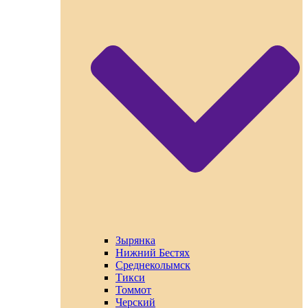
Зырянка
Нижний Бестях
Среднеколымск
Тикси
Томмот
Черский