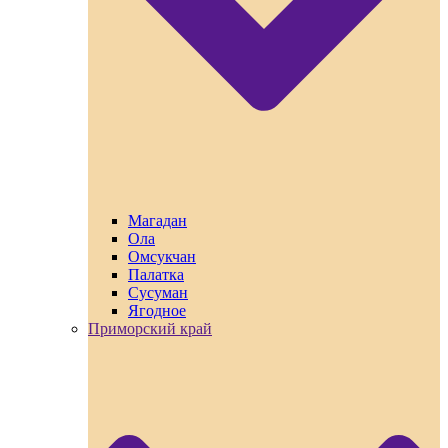
Магадан
Ола
Омсукчан
Палатка
Сусуман
Ягодное
Приморский край