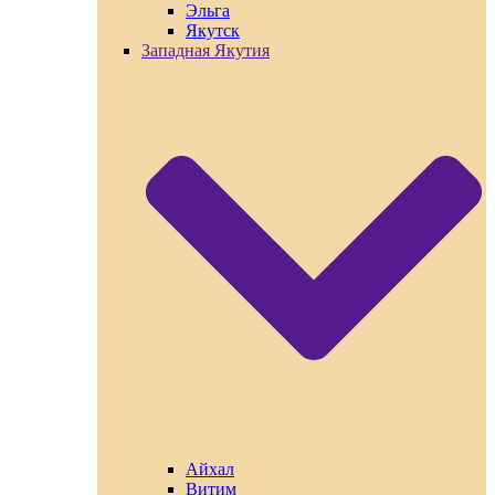
Эльга
Якутск
Западная Якутия
Айхал
Витим