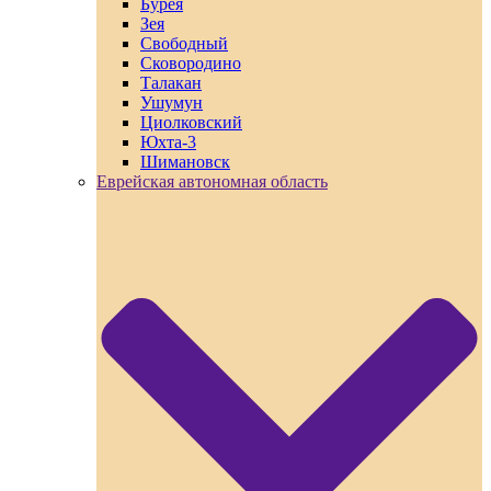
Бурея
Зея
Свободный
Сковородино
Талакан
Ушумун
Циолковский
Юхта-3
Шимановск
Еврейская автономная область