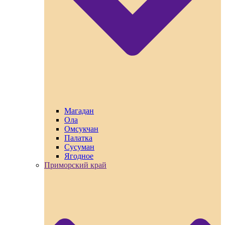
Магадан
Ола
Омсукчан
Палатка
Сусуман
Ягодное
Приморский край