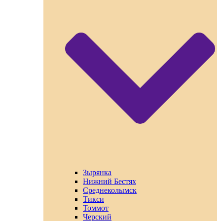
Зырянка
Нижний Бестях
Среднеколымск
Тикси
Томмот
Черский