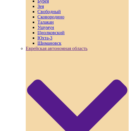
Бурея
Зея
Свободный
Сковородино
Талакан
Ушумун
Циолковский
Юхта-3
Шимановск
Еврейская автономная область