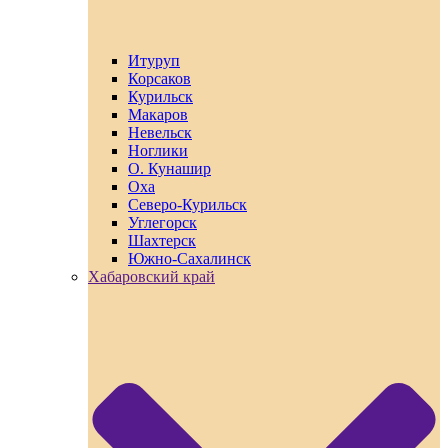
Итуруп
Корсаков
Курильск
Макаров
Невельск
Ноглики
О. Кунашир
Оха
Северо-Курильск
Углегорск
Шахтерск
Южно-Сахалинск
Хабаровский край