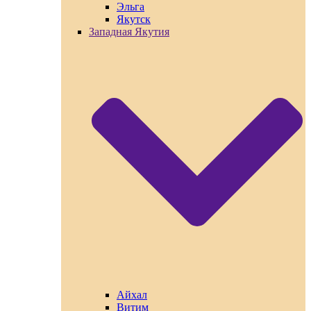
Эльга
Якутск
Западная Якутия
Айхал
Витим