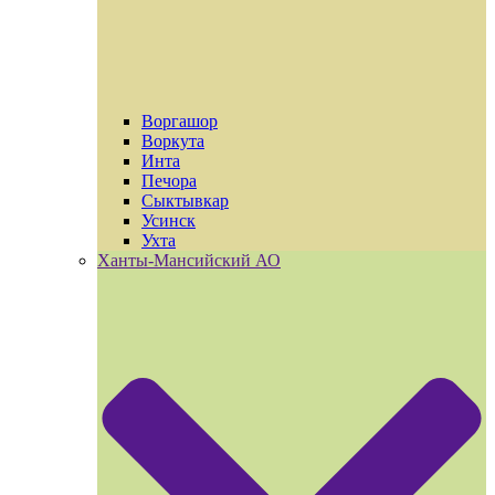
Воргашор
Воркута
Инта
Печора
Сыктывкар
Усинск
Ухта
Ханты-Мансийский АО