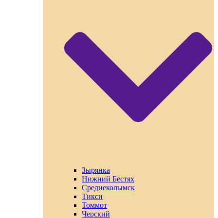
Зырянка
Нижний Бестях
Среднеколымск
Тикси
Томмот
Черский