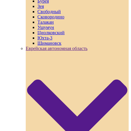
Бурея
Зея
Свободный
Сковородино
Талакан
Ушумун
Циолковский
Юхта-3
Шимановск
Еврейская автономная область