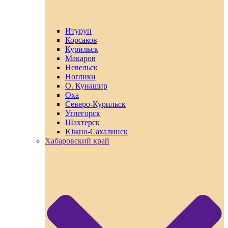
Итуруп
Корсаков
Курильск
Макаров
Невельск
Ноглики
О. Кунашир
Оха
Северо-Курильск
Углегорск
Шахтерск
Южно-Сахалинск
Хабаровский край