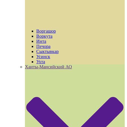
Воргашор
Воркута
Инта
Печора
Сыктывкар
Усинск
Ухта
Ханты-Мансийский АО