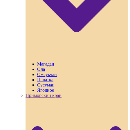
Магадан
Ола
Омсукчан
Палатка
Сусуман
Ягодное
Приморский край