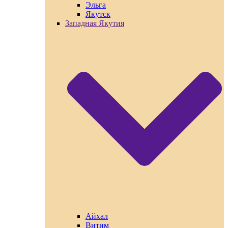
Эльга
Якутск
Западная Якутия
Айхал
Витим