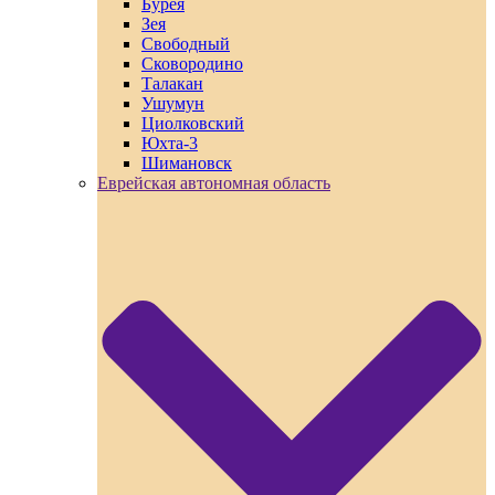
Бурея
Зея
Свободный
Сковородино
Талакан
Ушумун
Циолковский
Юхта-3
Шимановск
Еврейская автономная область