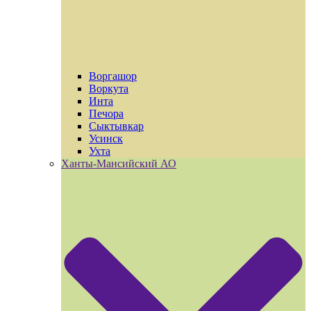
Воргашор
Воркута
Инта
Печора
Сыктывкар
Усинск
Ухта
Ханты-Мансийский АО