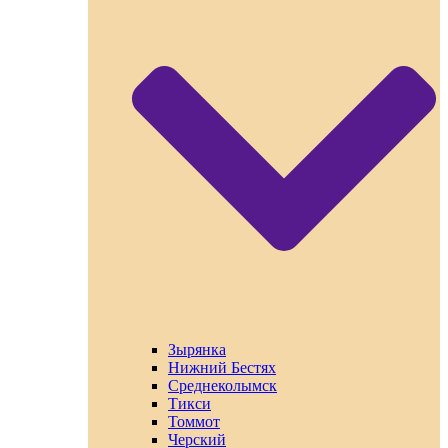
Зырянка
Нижний Бестях
Среднеколымск
Тикси
Томмот
Черский