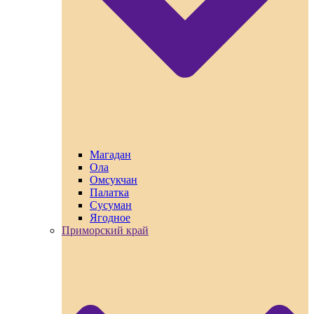
Магадан
Ола
Омсукчан
Палатка
Сусуман
Ягодное
Приморский край