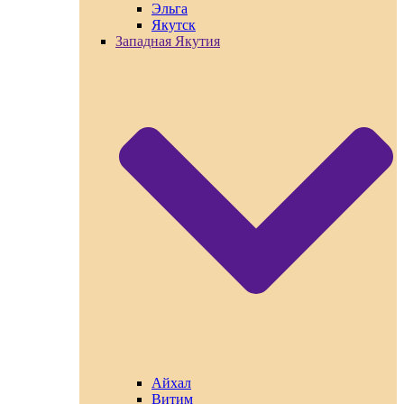
Эльга
Якутск
Западная Якутия
Айхал
Витим