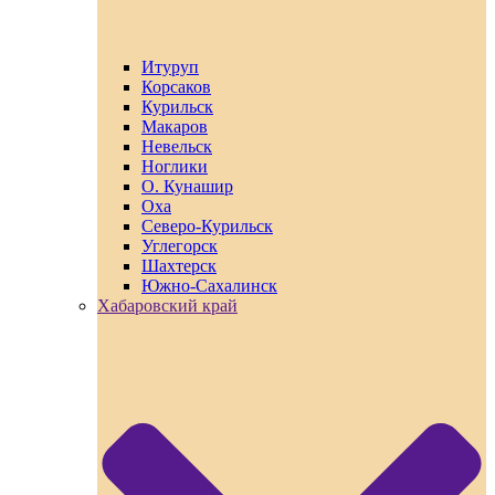
Итуруп
Корсаков
Курильск
Макаров
Невельск
Ноглики
О. Кунашир
Оха
Северо-Курильск
Углегорск
Шахтерск
Южно-Сахалинск
Хабаровский край