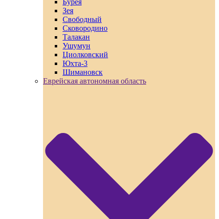
Бурея
Зея
Свободный
Сковородино
Талакан
Ушумун
Циолковский
Юхта-3
Шимановск
Еврейская автономная область