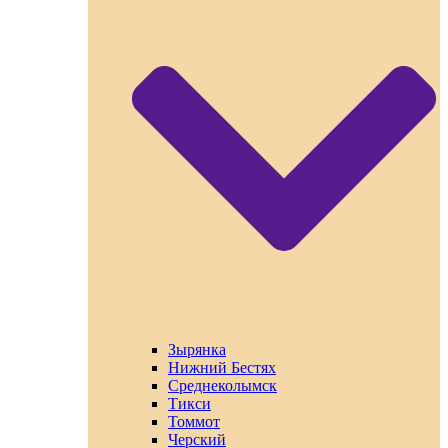
Зырянка
Нижний Бестях
Среднеколымск
Тикси
Томмот
Черский