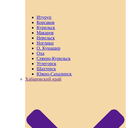
Итуруп
Корсаков
Курильск
Макаров
Невельск
Ноглики
О. Кунашир
Оха
Северо-Курильск
Углегорск
Шахтерск
Южно-Сахалинск
Хабаровский край