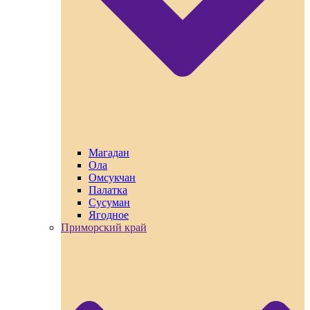
Магадан
Ола
Омсукчан
Палатка
Сусуман
Ягодное
Приморский край