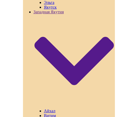
Эльга
Якутск
Западная Якутия
Айхал
Витим