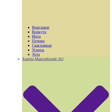
Воргашор
Воркута
Инта
Печора
Сыктывкар
Усинск
Ухта
Ханты-Мансийский АО