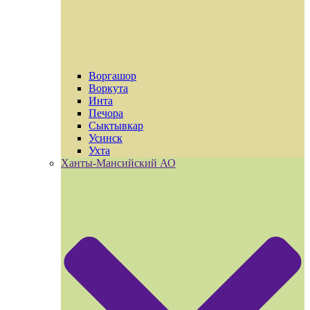
Воргашор
Воркута
Инта
Печора
Сыктывкар
Усинск
Ухта
Ханты-Мансийский АО