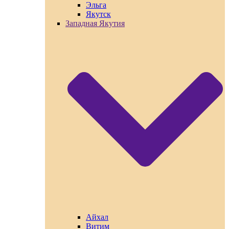
Эльга
Якутск
Западная Якутия
Айхал
Витим