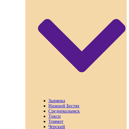
Зырянка
Нижний Бестях
Среднеколымск
Тикси
Томмот
Черский