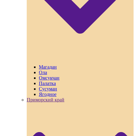
Магадан
Ола
Омсукчан
Палатка
Сусуман
Ягодное
Приморский край