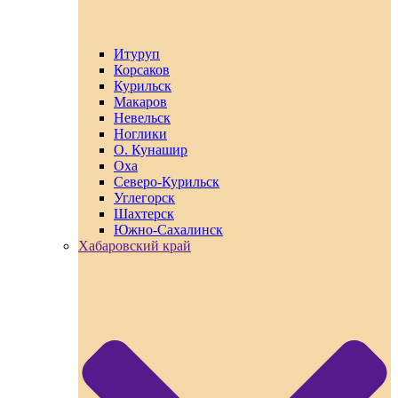
Итуруп
Корсаков
Курильск
Макаров
Невельск
Ноглики
О. Кунашир
Оха
Северо-Курильск
Углегорск
Шахтерск
Южно-Сахалинск
Хабаровский край