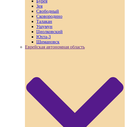
Бурея
Зея
Свободный
Сковородино
Талакан
Ушумун
Циолковский
Юхта-3
Шимановск
Еврейская автономная область