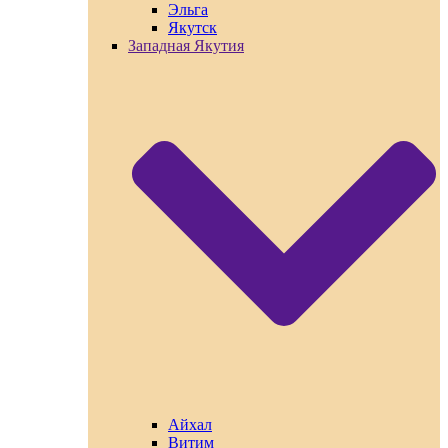
Эльга
Якутск
Западная Якутия
Айхал
Витим