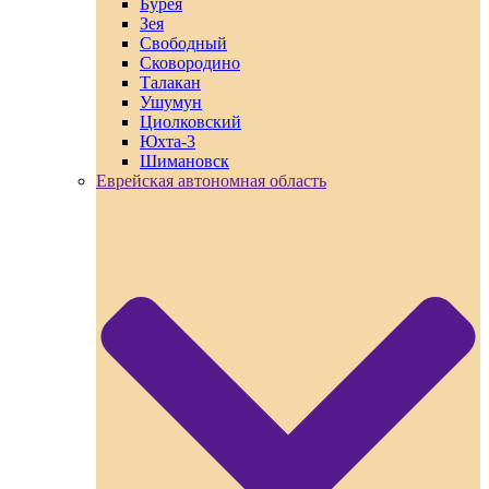
Бурея
Зея
Свободный
Сковородино
Талакан
Ушумун
Циолковский
Юхта-3
Шимановск
Еврейская автономная область