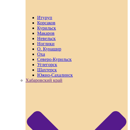
Итуруп
Корсаков
Курильск
Макаров
Невельск
Ноглики
О. Кунашир
Оха
Северо-Курильск
Углегорск
Шахтерск
Южно-Сахалинск
Хабаровский край