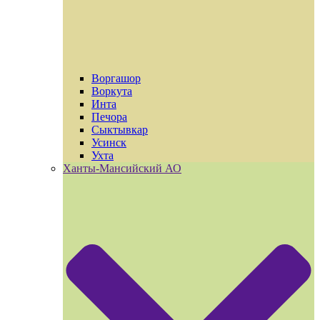
Воргашор
Воркута
Инта
Печора
Сыктывкар
Усинск
Ухта
Ханты-Мансийский АО