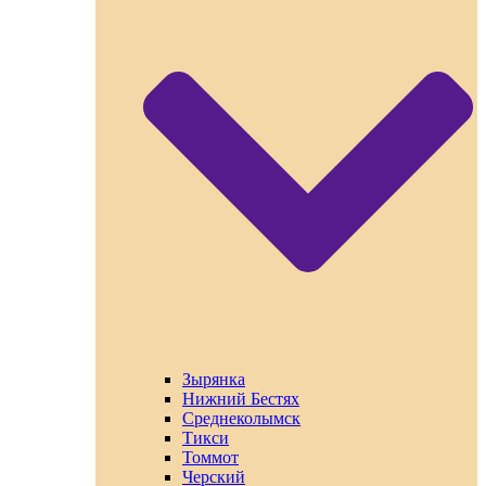
Зырянка
Нижний Бестях
Среднеколымск
Тикси
Томмот
Черский