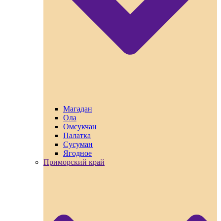
Магадан
Ола
Омсукчан
Палатка
Сусуман
Ягодное
Приморский край