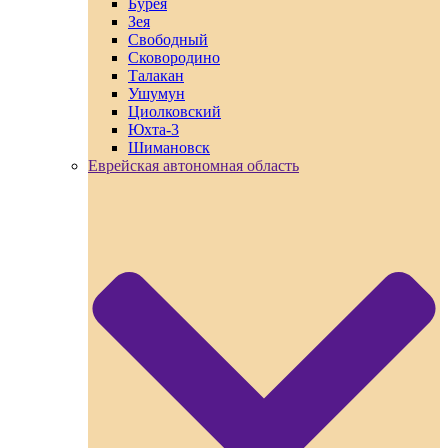
Бурея
Зея
Свободный
Сковородино
Талакан
Ушумун
Циолковский
Юхта-3
Шимановск
Еврейская автономная область