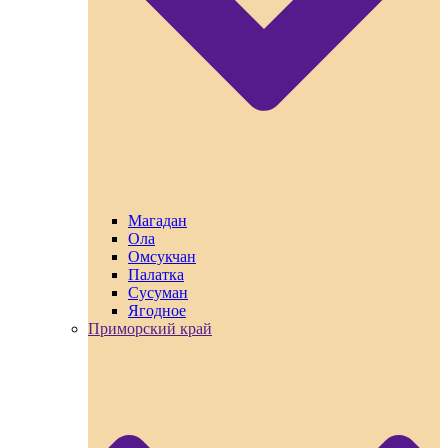
Магадан
Ола
Омсукчан
Палатка
Сусуман
Ягодное
Приморский край