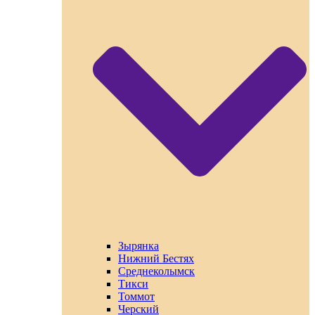
Зырянка
Нижний Бестях
Среднеколымск
Тикси
Томмот
Черский