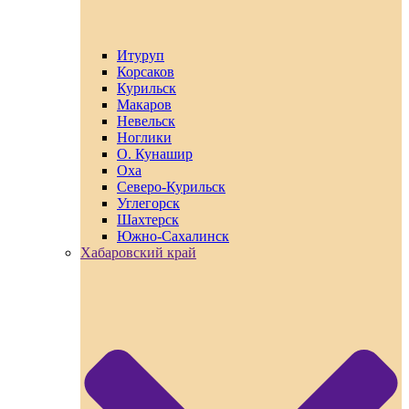
Итуруп
Корсаков
Курильск
Макаров
Невельск
Ноглики
О. Кунашир
Оха
Северо-Курильск
Углегорск
Шахтерск
Южно-Сахалинск
Хабаровский край