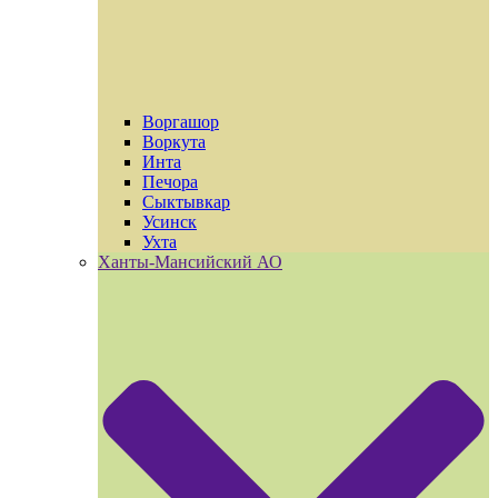
Воргашор
Воркута
Инта
Печора
Сыктывкар
Усинск
Ухта
Ханты-Мансийский АО