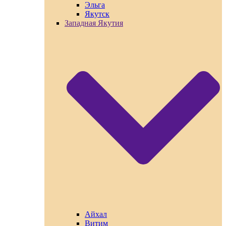
Эльга
Якутск
Западная Якутия
Айхал
Витим